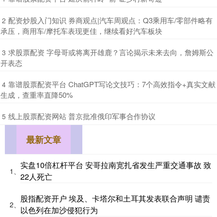
​配资炒股入门知识 券商观点|汽车周观点：Q3乘用车/零部件略有
2
承压，商用车/摩托车表现更佳，继续看好汽车板块
​求股票配资 字母哥或将离开雄鹿？言论揭示未来去向，詹姆斯公
3
开表态
​靠谱股票配资平台 ChatGPT写论文技巧：7个高效指令+真实文献
4
生成，查重率直降50%
​线上股票配资网站 普京批准俄印军事合作协议
5
最新文章
实盘10倍杠杆平台 安哥拉南宽扎省发生严重交通事故 致
1、
22人死亡
股指配资开户 埃及、卡塔尔和土耳其发表联合声明 谴责
2、
以色列在加沙侵犯行为