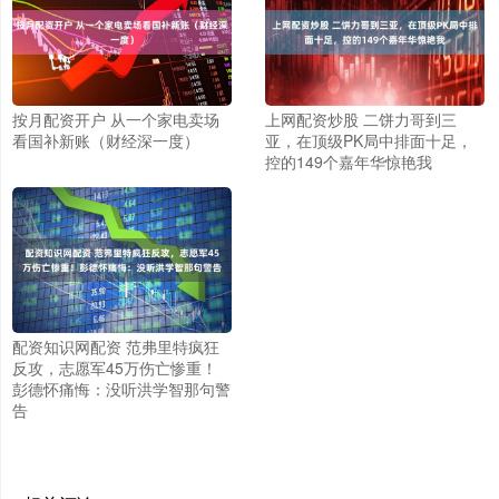
按月配资开户 从一个家电卖场
上网配资炒股 二饼力哥到三
看国补新账（财经深一度）
亚，在顶级PK局中排面十足，
控的149个嘉年华惊艳我
配资知识网配资 范弗里特疯狂
反攻，志愿军45万伤亡惨重！
彭德怀痛悔：没听洪学智那句警
告