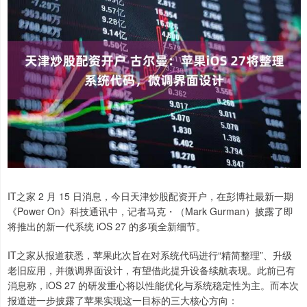
IT之家 2 月 15 日消息，今日天津炒股配资开户，在彭博社最新一期
《Power On》科技通讯中，记者马克・（Mark Gurman）披露了即
将推出的新一代系统 iOS 27 的多项全新细节。
IT之家从报道获悉，苹果此次旨在对系统代码进行“精简整理”、升级
老旧应用，并微调界面设计，有望借此提升设备续航表现。此前已有
消息称，iOS 27 的研发重心将以性能优化与系统稳定性为主。而本次
报道进一步披露了苹果实现这一目标的三大核心方向：