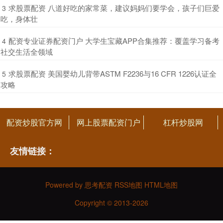
​求股票配资 八道好吃的家常菜，建议妈妈们要学会，孩子们巨爱
3
吃，身体壮
​配资专业证券配资门户 大学生宝藏APP合集推荐：覆盖学习备考
4
社交生活全领域
​求股票配资 美国婴幼儿背带ASTM F2236与16 CFR 1226认证全
5
攻略
配资炒股官方网
网上股票配资门户
杠杆炒股网
友情链接：
Powered by
思考配资
RSS地图
HTML地图
Copyright
© 2013-2026